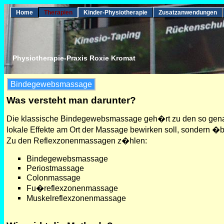
Home
Therapien
Kinder-Physiotherapie
Zusatzanwendungen
Physiotherapie-Praxis Roxie Kromat
Bindegewebsmassage
Was versteht man darunter?
Die klassische Bindegewebsmassage geh�rt zu den so genan
lokale Effekte am Ort der Massage bewirken soll, sondern �b
Zu den Reflexzonenmassagen z�hlen:
Bindegewebsmassage
Periostmassage
Colonmassage
Fu�reflexzonenmassage
Muskelreflexzonenmassage