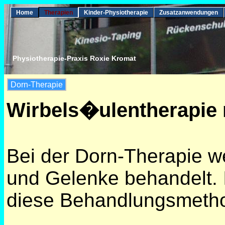
Home
Therapien
Kinder-Physiotherapie
Zusatzanwendungen
Physiotherapie-Praxis Roxie Kromat
Dorn-Therapie
Wirbels�ulentherapie
Bei der Dorn-Therapie we
und Gelenke behandelt. 
diese Behandlungsmethod