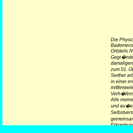
Die Physi
Bademeiste
Ortsteils 
Gegr�ndet
damaligen 
zum 01. O
Seither ar
in einer 
mittlerwei
Verh�ltni
Alle meine
und au�erd
Selbstver
gemeinsam 
Erkrankun
Unser gr��