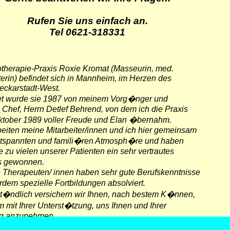
Rufen Sie uns einfach an.
Tel 0621-318331
otherapie-Praxis Roxie Kromat (Masseurin, med.
rin) befindet sich in Mannheim, im Herzen des
Neckarstadt-West.
 wurde sie 1987 von meinem Vorg�nger und
Chef, Herrn Detlef Behrend, von dem ich die Praxis
ktober 1989 voller Freude und Elan �bernahm.
beiten meine Mitarbeiter/innen und ich hier gemeinsam
entspannten und famili�ren Atmosph�re und haben
le zu vielen unserer Patienten ein sehr vertrautes
s gewonnen.
 Therapeuten/ innen haben sehr gute Berufskenntnisse
em spezielle Fortbildungen absolviert.
st�ndlich versichern wir Ihnen, nach bestem K�nnen,
mit Ihrer Unterst�tzung, uns Ihnen und Ihrer
g anzunehmen.
tes Anliegen ist es, Ihre Beschwerden so optimal wie