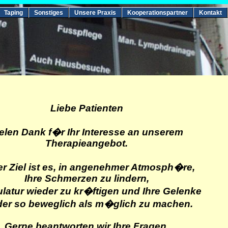
Taping
Sonstiges
Unsere Praxis
Kooperationspartner
Kontakt
Liebe Patienten
elen Dank f�r Ihr Interesse an unserem
Therapieangebot.
r Ziel ist es, in angenehmer Atmosph�re,
Ihre Schmerzen zu lindern,
latur wieder zu kr�ftigen und Ihre Gelenke
der so beweglich als m�glich zu machen.
Gerne beantworten wir Ihre Fragen.