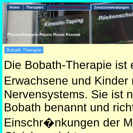
Home
Therapien
Kinder-Physiotherapie
Zusatzanwendungen
Physiotherapie-Praxis Roxie Kromat
Bobath Therapie
Die Bobath-Therapie ist
Erwachsene und Kinder 
Nervensystems. Sie ist 
Bobath benannt und richt
Einschr�nkungen der M