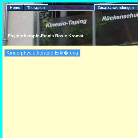
Home
Therapien
Kinder-Physiotherapie
Zusatzanwendungen
Physiotherapie-Praxis Roxie Kromat
Kinderphysiotherapie-Erkl�rung