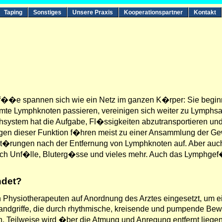
Taping
Sonstiges
Unsere Praxis
Kooperationspartner
Kontakt
��e spannen sich wie ein Netz im ganzen K�rper: Sie begin
mmte Lymphknoten passieren, vereinigen sich weiter zu Lym
ystem hat die Aufgabe, Fl�ssigkeiten abzutransportieren und z
n dieser Funktion f�hren meist zu einer Ansammlung der Ge
sst�rungen nach der Entfernung von Lymphknoten auf. Aber au
rch Unf�lle, Bluterg�sse und vieles mehr. Auch das Lymphgef
ndet?
n Physiotherapeuten auf Anordnung des Arztes eingesetzt, um
Handgriffe, die durch rhythmische, kreisende und pumpende B
. Teilweise wird �ber die Atmung und Anregung entfernt liege