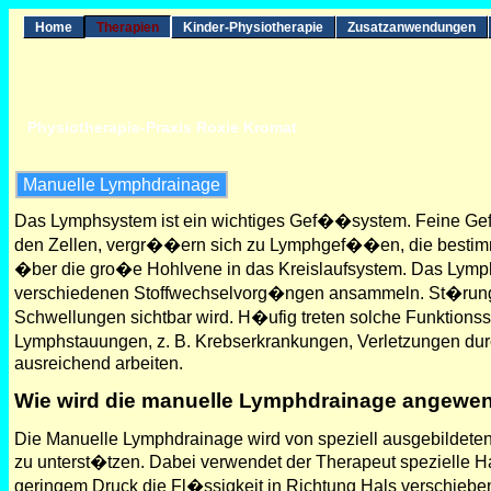
Home
Therapien
Kinder-Physiotherapie
Zusatzanwendungen
Physiotherapie-Praxis Roxie Kromat
Manuelle Lymphdrainage
Das Lymphsystem ist ein wichtiges Gef��system. Feine Gef
den Zellen, vergr��ern sich zu Lymphgef��en, die besti
�ber die gro�e Hohlvene in das Kreislaufsystem. Das Lymphs
verschiedenen Stoffwechselvorg�ngen ansammeln. St�runge
Schwellungen sichtbar wird. H�ufig treten solche Funktion
Lymphstauungen, z. B. Krebserkrankungen, Verletzungen du
ausreichend arbeiten.
Wie wird die manuelle Lymphdrainage angewe
Die Manuelle Lymphdrainage wird von speziell ausgebildete
zu unterst�tzen. Dabei verwendet der Therapeut spezielle 
geringem Druck die Fl�ssigkeit in Richtung Hals verschieben