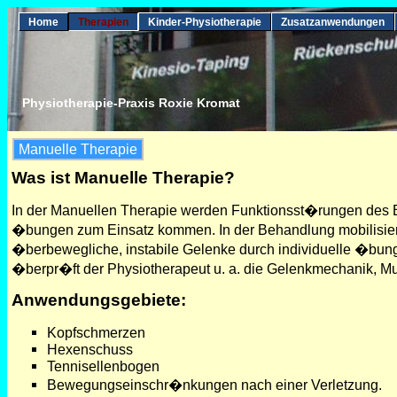
Home
Therapien
Kinder-Physiotherapie
Zusatzanwendungen
Physiotherapie-Praxis Roxie Kromat
Manuelle Therapie
Was ist Manuelle Therapie?
In der Manuellen Therapie werden Funktionsst�rungen des 
�bungen zum Einsatz kommen. In der Behandlung mobilisiert 
�berbewegliche, instabile Gelenke durch individuelle �bun
�berpr�ft der Physiotherapeut u. a. die Gelenkmechanik, Mu
Anwendungsgebiete:
Kopfschmerzen
Hexenschuss
Tennisellenbogen
Bewegungseinschr�nkungen nach einer Verletzung.