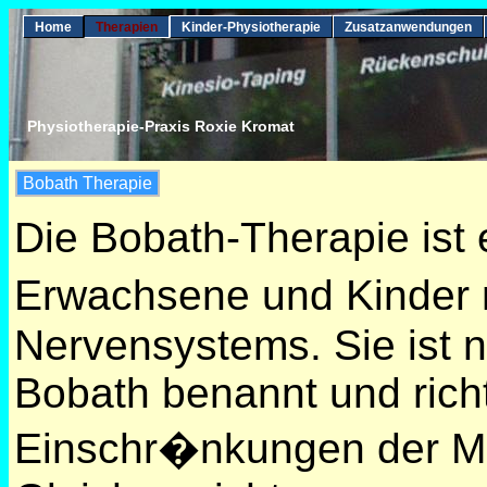
Home
Therapien
Kinder-Physiotherapie
Zusatzanwendungen
Physiotherapie-Praxis Roxie Kromat
Bobath Therapie
Die Bobath-Therapie ist
Erwachsene und Kinder 
Nervensystems. Sie ist 
Bobath benannt und richt
Einschr�nkungen der M