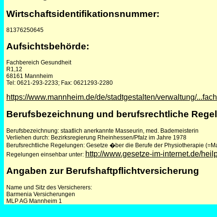
Wirtschaftsidentifikationsnummer:
81376250645
Aufsichtsbehörde:
Fachbereich Gesundheit
R1,12
68161 Mannheim
Tel: 0621-293-2233; Fax: 0621293-2280
https://www.mannheim.de/de/stadtgestalten/verwaltung/...fach
Berufsbezeichnung und berufsrechtliche Rege
Berufsbezeichnung: staatlich anerkannte Masseurin, med. Bademeisterin
Verliehen durch: Bezirksregierung Rheinhessen/Pfalz im Jahre 1978
Berufsrechtliche Regelungen: Gesetze �ber die Berufe der Physiotherapie (
http://www.gesetze-im-internet.de/he
Regelungen einsehbar unter:
Angaben zur Berufshaftpflichtversicherung
Name und Sitz des Versicherers:
Barmenia Versicherungen
MLP AG Mannheim 1
N7, 10
68161 Mannheim