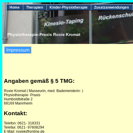
Home
Therapien
Kinder-Physiotherapie
Zusatzanwendungen
Physiotherapie-Praxis Roxie Kromat
Impressum
Angaben gemäß § 5 TMG:
Roxie Kromat ( Masseurin, med. Bademeisterin- )
Physiotherapie- Praxis
Humboldtstraße 2
68169 Mannheim
Kontakt:
Telefon: 0621- 318331
Telefax: 0621- 97608294
E-Mail: roxiek@online.de