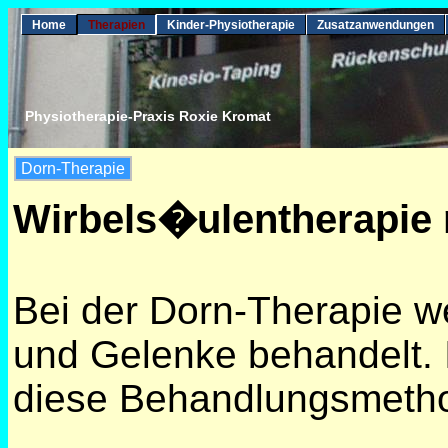
Home
Therapien
Kinder-Physiotherapie
Zusatzanwendungen
Physiotherapie-Praxis Roxie Kromat
Dorn-Therapie
Wirbels�ulentherapie
Bei der Dorn-Therapie we
und Gelenke behandelt. 
diese Behandlungsmethod