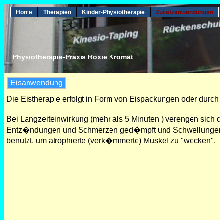
Home
Therapien
Kinder-Physiotherapie
Zusatzanwendungen
Physiotherapie-Praxis Roxie Kromat
Eisanwendung
Die Eistherapie erfolgt in Form von Eispackungen oder dur
Bei Langzeiteinwirkung (mehr als 5 Minuten ) verengen sich
Entz�ndungen und Schmerzen ged�mpft und Schwellungen v
benutzt, um atrophierte (verk�mmerte) Muskel zu "wecken".