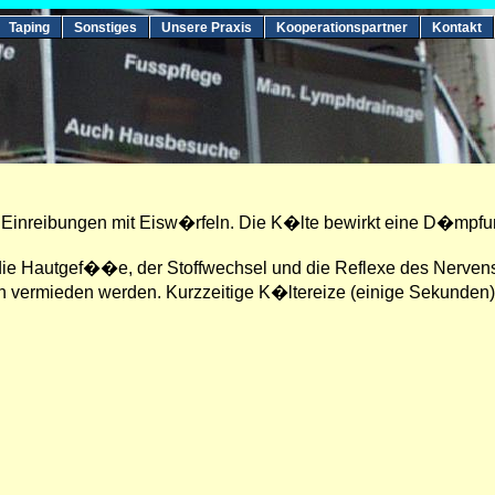
Taping
Sonstiges
Unsere Praxis
Kooperationspartner
Kontakt
ch Einreibungen mit Eisw�rfeln. Die K�lte bewirkt eine D�mp
 die Hautgef��e, der Stoffwechsel und die Reflexe des Nerve
ermieden werden. Kurzzeitige K�ltereize (einige Sekunden