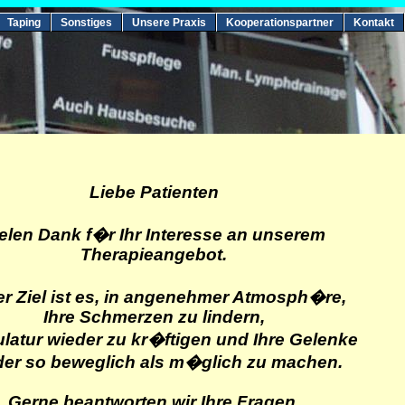
Taping
Sonstiges
Unsere Praxis
Kooperationspartner
Kontakt
Liebe Patienten
elen Dank f�r Ihr Interesse an unserem
Therapieangebot.
r Ziel ist es, in angenehmer Atmosph�re,
Ihre Schmerzen zu lindern,
latur wieder zu kr�ftigen und Ihre Gelenke
der so beweglich als m�glich zu machen.
Gerne beantworten wir Ihre Fragen.