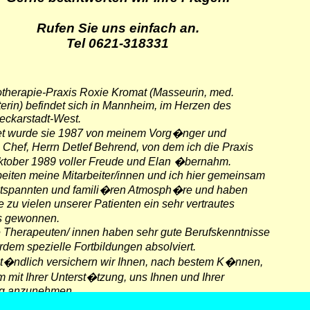
Rufen Sie uns einfach an.
Tel 0621-318331
otherapie-Praxis Roxie Kromat (Masseurin, med.
rin) befindet sich in Mannheim, im Herzen des
Neckarstadt-West.
 wurde sie 1987 von meinem Vorg�nger und
Chef, Herrn Detlef Behrend, von dem ich die Praxis
ktober 1989 voller Freude und Elan �bernahm.
beiten meine Mitarbeiter/innen und ich hier gemeinsam
entspannten und famili�ren Atmosph�re und haben
le zu vielen unserer Patienten ein sehr vertrautes
s gewonnen.
 Therapeuten/ innen haben sehr gute Berufskenntnisse
em spezielle Fortbildungen absolviert.
st�ndlich versichern wir Ihnen, nach bestem K�nnen,
mit Ihrer Unterst�tzung, uns Ihnen und Ihrer
g anzunehmen.
tes Anliegen ist es, Ihre Beschwerden so optimal wie