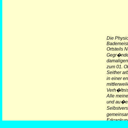
Die Physi
Bademeiste
Ortsteils 
Gegr�ndet
damaligen 
zum 01. O
Seither ar
in einer 
mittlerwei
Verh�ltni
Alle meine
und au�erd
Selbstver
gemeinsam 
Erkrankun
Unser gr��