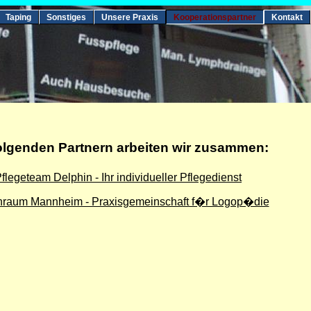
Taping
Sonstiges
Unsere Praxis
Kooperationspartner
Kontakt
folgenden Partnern arbeiten wir zusammen:
flegeteam Delphin - Ihr individueller Pflegedienst
hraum Mannheim - Praxisgemeinschaft f�r Logop�die