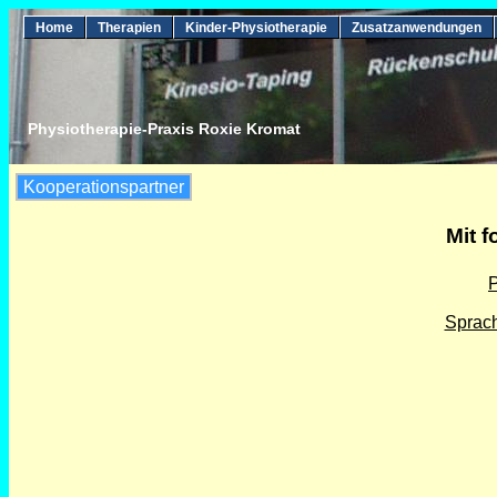
Home
Therapien
Kinder-Physiotherapie
Zusatzanwendungen
Physiotherapie-Praxis Roxie Kromat
Kooperationspartner
Mit 
P
Sprac