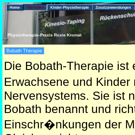
Home
Therapien
Kinder-Physiotherapie
Zusatzanwendungen
Physiotherapie-Praxis Roxie Kromat
Bobath Therapie
Die Bobath-Therapie ist
Erwachsene und Kinder 
Nervensystems. Sie ist 
Bobath benannt und richt
Einschr�nkungen der M