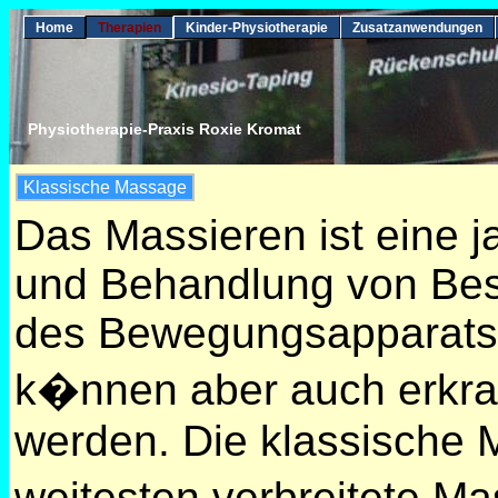
Home
Therapien
Kinder-Physiotherapie
Zusatzanwendungen
Physiotherapie-Praxis Roxie Kromat
Klassische Massage
Das Massieren ist eine 
und Behandlung von Bes
des Bewegungsapparats.
k�nnen aber auch erkran
werden. Die klassische 
weitesten verbreitete M