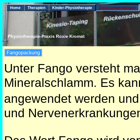
Home
Therapien
Kinder-Physiotherapie
Zusatzanwendungen
Physiotherapie-Praxis Roxie Kromat
Fangopackung
Unter Fango versteht 
Mineralschlamm. Es kan
angewendet werden und
und Nervenerkrankunge