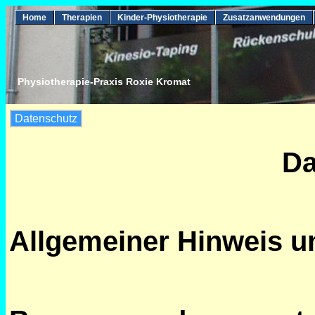
Home
Therapien
Kinder-Physiotherapie
Zusatzanwendungen
Physiotherapie-Praxis Roxie Kromat
Datenschutz
Da
Allgemeiner Hinweis un